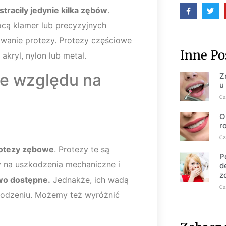
traciły jedynie kilka zębów
.
ą klamer lub precyzyjnych
owanie protezy. Protezy częściowe
Inne Po
kryl, nylon lub metal.
ze względu na
Z
u
Cz
O
r
Cz
rotezy zębowe
. Protezy te są
P
y na uszkodzenia mechaniczne i
d
z
two dostępne.
Jednakże, ich wadą
Cz
zkodzeniu. Możemy też wyróżnić