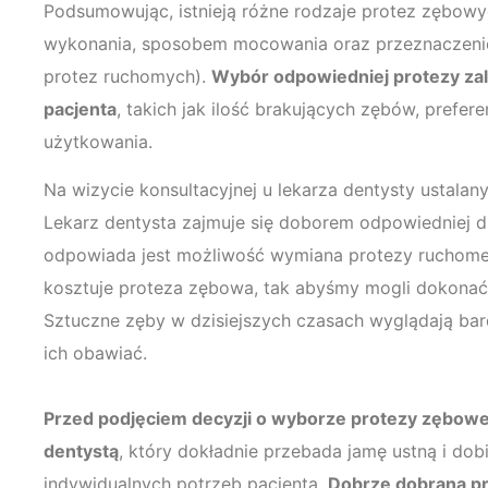
Podsumowując, istnieją różne rodzaje protez zębowyc
wykonania, sposobem mocowania oraz przeznaczeniem
protez ruchomych).
Wybór odpowiedniej protezy zal
pacjenta
, takich jak ilość brakujących zębów, prefe
użytkowania.
Na wizycie konsultacyjnej u lekarza dentysty ustalany
Lekarz dentysta zajmuje się doborem odpowiedniej dla
odpowiada jest możliwość wymiana protezy ruchomej.
kosztuje proteza zębowa, tak abyśmy mogli dokonać
Sztuczne zęby w dzisiejszych czasach wyglądają bardz
ich obawiać.
Przed podjęciem decyzji o wyborze protezy zębowej
dentystą
, który dokładnie przebada jamę ustną i do
indywidualnych potrzeb pacjenta.
Dobrze dobrana p