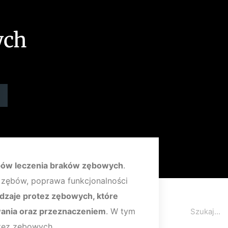
ych
bów leczenia braków zębowych
.
h zębów, poprawa funkcjonalności
odzaje protez zębowych, które
ania oraz przeznaczeniem
. W tym
otez zębowych.