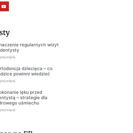
sty
naczenie regularnych wizyt
 dentysty
ytaj więcej
rtodoncja dziecięca – co
odzice powinni wiedzieć
ytaj więcej
okonanie lęku przed
entystą – strategie dla
drowego uśmiechu
ytaj więcej