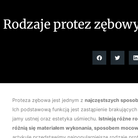
Rodzaje protez zębow
Proteza zębowa jest jednym z
najczęstszych sposo
Ich podstawową funkcją jest zastąpienie brakującyc
jamy ustnej oraz estetyka uśmiechu.
Istnieją różne r
różnią się materiałem wykonania, sposobem mocow
artykule przedstawimy najpopularniejsze rodzaje pr