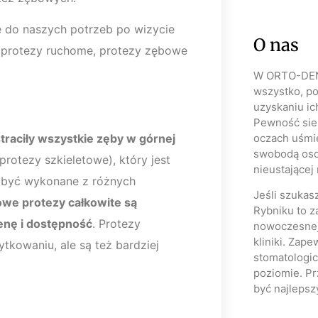
 do naszych potrzeb po wizycie
O nas
a, protezy ruchome, protezy zębowe
W ORTO-DEN
wszystko, p
uzyskaniu i
Pewność sieb
traciły wszystkie zęby w górnej
oczach uśmie
swobodą osob
protezy szkieletowe), który jest
nieustającej 
 być wykonane z różnych
Jeśli szukas
owe protezy całkowite są
Rybniku to z
enę i dostępność
. Protezy
nowoczesnej
kliniki. Zap
tkowaniu, ale są też bardziej
stomatologi
poziomie. Pr
być najlepsz