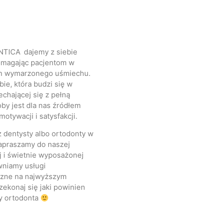
TICA dajemy z siebie
omagając pacjentom w
ch wymarzonego uśmiechu.
ie, która budzi się w
chającej się z pełną
y jest dla nas źródłem
motywacji i satysfakcji.
z dentysty albo ortodonty w
apraszamy do naszej
 i świetnie wyposażonej
ewniamy usługi
czne na najwyższym
zekonaj się jaki powinien
y ortodonta