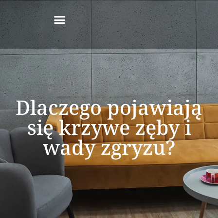
Dlaczego pojawiają
się krzywe zęby i
wady zgryzu?