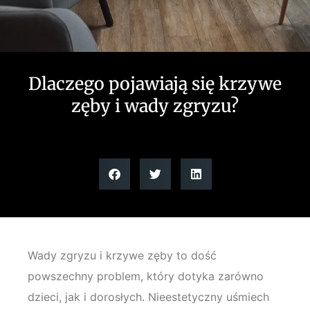
Dlaczego pojawiają się krzywe
zęby i wady zgryzu?
Wady zgryzu i krzywe zęby to dość
powszechny problem, który dotyka zarówno
dzieci, jak i dorosłych. Nieestetyczny uśmiech