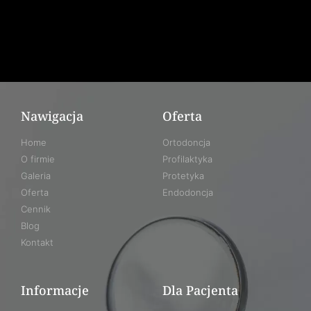
Nawigacja
Oferta
Home
Ortodoncja
O firmie
Profilaktyka
Galeria
Protetyka
Oferta
Endodoncja
Cennik
Blog
Kontakt
Informacje
Dla Pacjenta