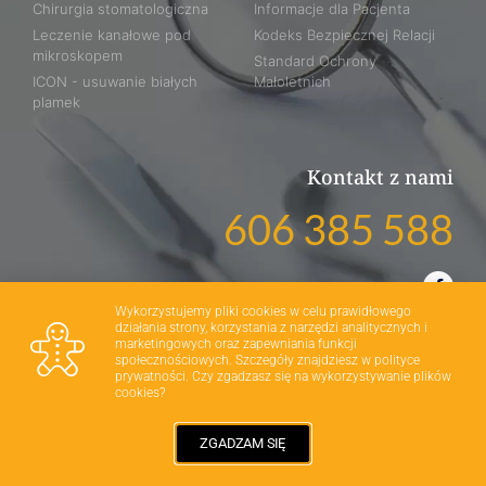
Chirurgia stomatologiczna
Informacje dla Pacjenta
Leczenie kanałowe pod
Kodeks Bezpiecznej Relacji
mikroskopem
Standard Ochrony
ICON - usuwanie białych
Małoletnich
plamek
Kontakt z nami
606 385 588
Wykorzystujemy pliki cookies w celu prawidłowego
działania strony, korzystania z narzędzi analitycznych i
marketingowych oraz zapewniania funkcji
społecznościowych. Szczegóły znajdziesz w polityce
prywatności. Czy zgadzasz się na wykorzystywanie plików
© All rights reserved - Ortodentica
cookies?
Realizacja:
ZGADZAM SIĘ